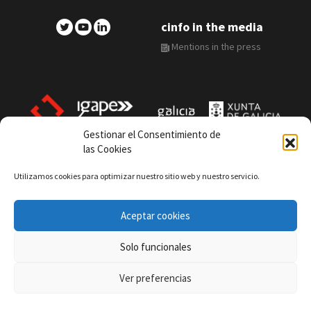
cinfo in the media
Mentions in the press
Gestionar el Consentimiento de
las Cookies
Proxecto cofinanciado por Igape, Xunta de Galicia e Fondo
Utilizamos cookies para optimizar nuestro sitio web y nuestro servicio.
Europeo de Desenvolvemento Rexional do programa operativo
2014-2020
Aceptar cookies
Privacy and Cookie Policy
Solo funcionales
Terms of use
Ver preferencias