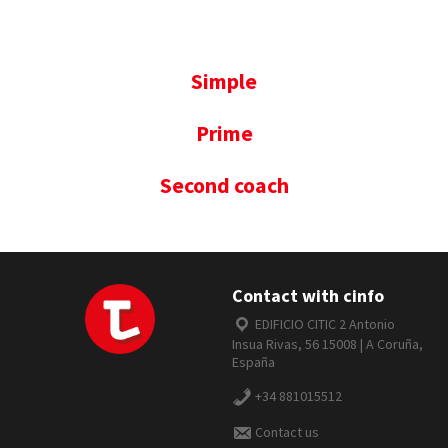
Simple
Prime
Second coach
Contact with cinfo
EDIFICIO CITIC 2 Antonio
Insua Rivas, 56 15008 | A Coruña,
España
+34 881015512
Contact us