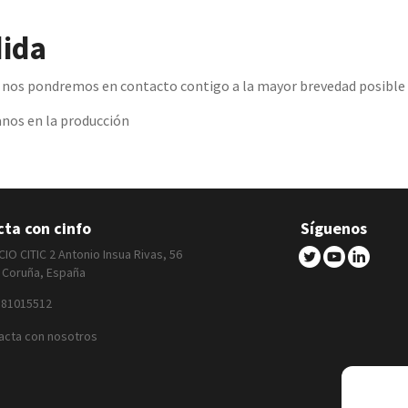
dida
y nos pondremos en contacto contigo a la mayor brevedad posible 
anos en la producción
ta con cinfo
Síguenos
CIO CITIC 2 Antonio Insua Rivas, 56
A Coruña, España
881015512
acta con nosotros