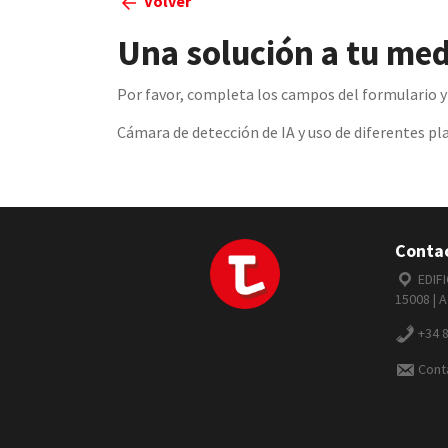
Volver
Una solución a tu me
Por favor, completa los campos del formulario 
Cámara de detección de IA y uso de diferentes pl
Contac
EDIFI
15008 | 
+34 
Cont